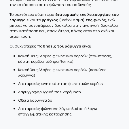
την κατάποση και τη φώνηση του ασθενούς.
Το συχνότερο σύμπτωμα
διαταραχής της λειτουργίας του
λάρυγγα
είναι το
βράγχος
(βράχνιασμα)
της φωνής
, ενώ
μπορεί να συνυπάρχουν δυσκολία στην αναπνοή, δυσκολία
στην κατάποση και, σπανιότερα, πόνος στην περιοχή και
αιμόπτυση.
Οι συχνότερες
παθήσεις του λάρυγγα
είναι:
Καλοήθεις βλάβες φωνητικών χορδών (πολύποδας,
κύστη, κομβία, οίδημα Reinke)
Κακοήθεις βλάβες φωνητικών χορδών (καρκίνος
λάρυγγα)
Διαταραχές κινητικότητας φωνητικών χορδών
Λαρυγγοφαρυγγική παλινδρόμηση
Οξεία λαρυγγίτιδα
Διαταραχές φώνησης λόγω ηλικίας ή λόγω
επαγγελματικής κατάχρησης