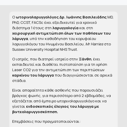
Ο
ωτορινολαρυγγολόγος Δρ. Ιωάννης Βασιλειάδης
MD,
PhD, CCST, FACSc έχει εξειδικευτεί για χρονικό
διάστημα 1 έτους στη
λαρυγγολογία
και στη
χειρουργική αντιμετώπιση όλων των παθήσεων του
λάρυγγα
, υπό την καθοδήγηση του κορυφαίου
λαρυγγολόγου του Ηνωμένου Βασιλείου,
Mr Harries
στο
Sussex University Hospital NHS Trust.
Ο ιατρός, που διατηρεί ιατρείο στην
Ξάνθη
, έχει
εκπαιδευτεί και διαθέτει πιστοποίηση για τη χρήση
Laser CO2 για την αντιμετώπιση των περιπτώσεων
καρκίνου του λάρυγγα
που διαγιγνώσκονται σε αρχικά
στάδια.
Είναι απαραίτητο κάθε ασθενής που παρουσιάζει
βράγχος φωνής, για περισσότερο από 2 εβδομάδες, να
εξετάζεται από έμπειρο ωτορινολαρυγγολόγο και να
γίνεται
ενδοσκοπικός έλεγχος του λάρυγγα με
βιντεολαρυγγοσκόπηση.
Επεμβάσεις που πραγματοποιούνται: