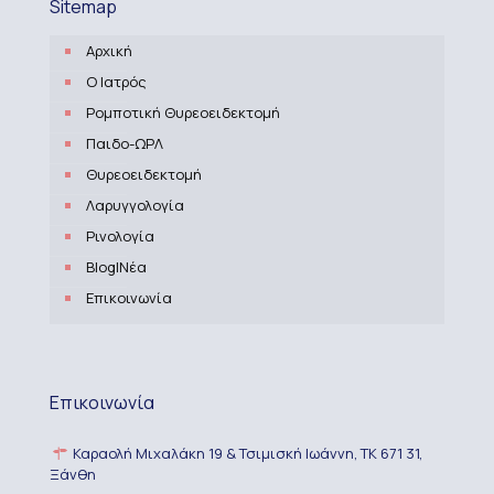
Sitemap
Αρχική
Ο Ιατρός
Ρομποτική Θυρεοειδεκτομή
Παιδο-ΩΡΛ
Θυρεοειδεκτομή
Λαρυγγολογία
Ρινολογία
Blog|Νέα
Επικοινωνία
Επικοινωνία
Καραολή Μιχαλάκη 19 & Τσιμισκή Ιωάννη, TK 671 31,
Ξάνθη