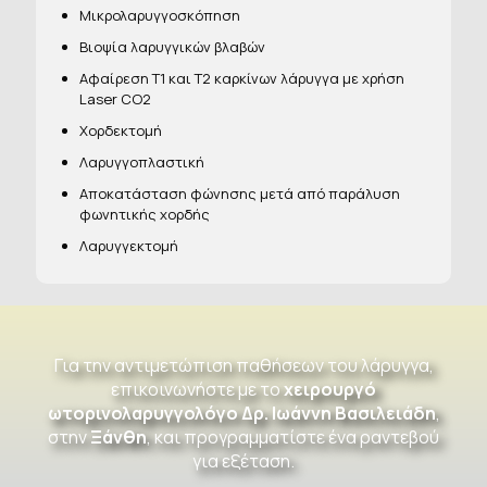
Μικρολαρυγγοσκόπηση
Βιοψία λαρυγγικών βλαβών
Αφαίρεση Τ1 και Τ2 καρκίνων λάρυγγα με χρήση
Laser CO2
Χορδεκτομή
Λαρυγγοπλαστική
Αποκατάσταση φώνησης μετά από παράλυση
φωνητικής χορδής
Λαρυγγεκτομή
Για την αντιμετώπιση παθήσεων του λάρυγγα,
επικοινωνήστε με το
χειρουργό
ωτορινολαρυγγολόγο Δρ. Ιωάννη Βασιλειάδη
,
στην
Ξάνθη
, και προγραμματίστε ένα ραντεβού
για εξέταση.